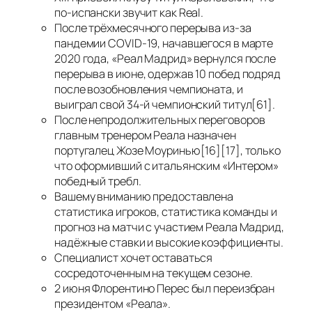
по-испански звучит как Real.
После трёхмесячного перерыва из-за
пандемии COVID-19, начавшегося в марте
2020 года, «Реал Мадрид» вернулся после
перерыва в июне, одержав 10 побед подряд
после возобновления чемпионата, и
выиграл свой 34-й чемпионский титул[61].
После непродолжительных переговоров
главным тренером Реала назначен
португалец Жозе Моуринью[16][17], только
что оформивший с итальянским «Интером»
победный требл.
Вашему вниманию предоставлена
статистика игроков, статистика команды и
прогноз на матчи с участием Реала Мадрид,
надёжные ставки и высокие коэффициенты.
Специалист хочет оставаться
сосредоточенным на текущем сезоне.
2 июня Флорентино Перес был переизбран
президентом «Реала».