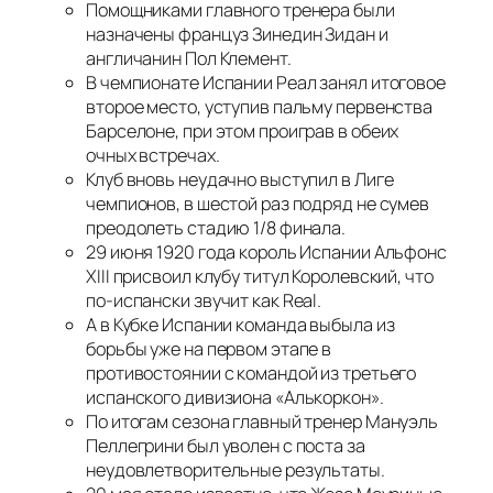
Помощниками главного тренера были
назначены француз Зинедин Зидан и
англичанин Пол Клемент.
В чемпионате Испании Реал занял итоговое
второе место, уступив пальму первенства
Барселоне, при этом проиграв в обеих
очных встречах.
Клуб вновь неудачно выступил в Лиге
чемпионов, в шестой раз подряд не сумев
преодолеть стадию 1/8 финала.
29 июня 1920 года король Испании Альфонс
XIII присвоил клубу титул Королевский, что
по-испански звучит как Real.
А в Кубке Испании команда выбыла из
борьбы уже на первом этапе в
противостоянии с командой из третьего
испанского дивизиона «Алькоркон».
По итогам сезона главный тренер Мануэль
Пеллегрини был уволен с поста за
неудовлетворительные результаты.