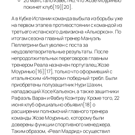
20 мая стало известно, что Жозе Моуринью
покинет клуб[19][20].
А в Кубке Испании команда выбыла из борьбы уже
на первом этапе в противостоянии с командой из
третьего испанского дивизиона «Алькоркон». По
итогам сезона главный тренер Мануэль
Пеллегрини был уволен с поста за
неудовлетворительные результаты. После
непродолжительных переговоров главным
тренером Реала назначен португалец Жозе
Моуринью[16][17], только что оформивший с
итальянским «Интером» победный требл. Были
приобретены полузащитник Нури Шахин,
нападающий Хосе Кальехон, а также защитники
Рафаэль Варан и Фабиу Коэнтрау. Кроме того, 22
июня клуб официально объявил[18] о
расширении полномочий главного тренера
команды Жозе Моуринью, которому были
доверены функции спортивного менеджера.
Таким образом, «Реал Мадрид» осуществил