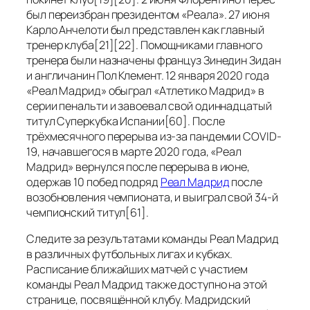
был переизбран президентом «Реала». 27 июня
Карло Анчелоти был представлен как главный
тренер клуба[21][22]. Помощниками главного
тренера были назначены француз Зинедин Зидан
и англичанин Пол Клемент. 12 января 2020 года
«Реал Мадрид» обыграл «Атлетико Мадрид» в
серии пенальти и завоевал свой одиннадцатый
титул Суперкубка Испании[60]. После
трёхмесячного перерыва из-за пандемии COVID-
19, начавшегося в марте 2020 года, «Реал
Мадрид» вернулся после перерыва в июне,
одержав 10 побед подряд
Реал Мадрид
после
возобновления чемпионата, и выиграл свой 34-й
чемпионский титул[61].
Следите за результатами команды Реал Мадрид
в различных футбольных лигах и кубках.
Расписание ближайших матчей с участием
команды Реал Мадрид также доступно на этой
странице, посвящённой клубу. Мадридский