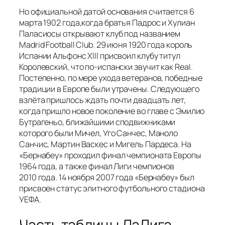
Но официальной датой основания считается 6
марта 1902 года,когда братья Падрос и Хулиан
Паласиосы открывают клуб под названием
Madrid Football Club. 29 июня 1920 года король
Испании Альфонс XIII присвоил клубу титул
Королевский, что по-испански звучит как Real.
Постепенно, по мере ухода ветеранов, победные
традиции в Европе были утрачены. Следующего
взлёта пришлось ждать почти двадцать лет,
когда пришло новое поколение во главе с Эмилио
Бутрагеньо, ближайшими сподвижниками
которого были Мичел, Уго Санчес, Маноло
Санчис, Мартин Васкес и Мигель Пардеса. На
«Бернабеу» проходил финал чемпионата Европы
1964 года, а также финал Лиги чемпионов
2010 года. 14 ноября 2007 года «Бернабеу» был
присвоен статус элитного футбольного стадиона
УЕФА.
Часть таблицы ЛаЛига