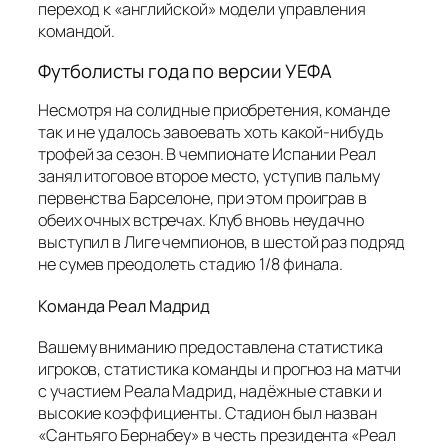
переход к «английской» модели управления
командой.
Футболисты года по версии УЕФА
Несмотря на солидные приобретения, команде
так и не удалось завоевать хоть какой-нибудь
трофей за сезон. В чемпионате Испании Реал
занял итоговое второе место, уступив пальму
первенства Барселоне, при этом проиграв в
обеих очных встречах. Клуб вновь неудачно
выступил в Лиге чемпионов, в шестой раз подряд
не сумев преодолеть стадию 1/8 финала.
Команда Реал Мадрид
Вашему вниманию предоставлена статистика
игроков, статистика команды и прогноз на матчи
с участием Реала Мадрид, надёжные ставки и
высокие коэффициенты. Стадион был назван
«Сантьяго Бернабеу» в честь президента «Реал