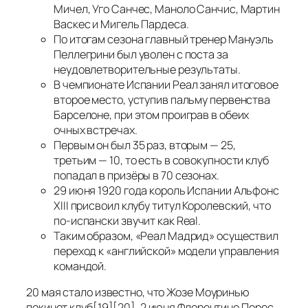
Мичел, Уго Санчес, Маноло Санчис, Мартин
Васкес и Мигель Пардеса.
По итогам сезона главный тренер Мануэль
Пеллегрини был уволен с поста за
неудовлетворительные результаты.
В чемпионате Испании Реал занял итоговое
второе место, уступив пальму первенства
Барселоне, при этом проиграв в обеих
очных встречах.
Первым он был 35 раз, вторым — 25,
третьим — 10, то есть в совокупности клуб
попадал в призёры в 70 сезонах.
29 июня 1920 года король Испании Альфонс
XIII присвоил клубу титул Королевский, что
по-испански звучит как Real.
Таким образом, «Реал Мадрид» осуществил
переход к «английской» модели управления
командой.
20 мая стало известно, что Жозе Моуринью
покинет клуб[19][20]. 2 июня Флорентино Перес