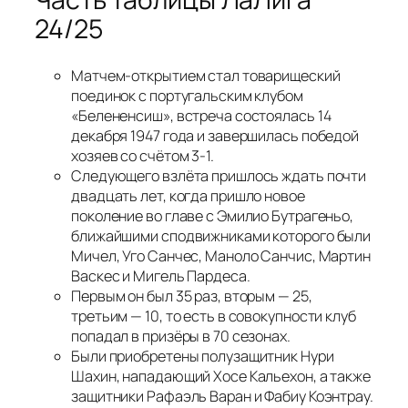
24/25
Матчем-открытием стал товарищеский
поединок с португальским клубом
«Белененсиш», встреча состоялась 14
декабря 1947 года и завершилась победой
хозяев со счётом 3-1.
Следующего взлёта пришлось ждать почти
двадцать лет, когда пришло новое
поколение во главе с Эмилио Бутрагеньо,
ближайшими сподвижниками которого были
Мичел, Уго Санчес, Маноло Санчис, Мартин
Васкес и Мигель Пардеса.
Первым он был 35 раз, вторым — 25,
третьим — 10, то есть в совокупности клуб
попадал в призёры в 70 сезонах.
Были приобретены полузащитник Нури
Шахин, нападающий Хосе Кальехон, а также
защитники Рафаэль Варан и Фабиу Коэнтрау.