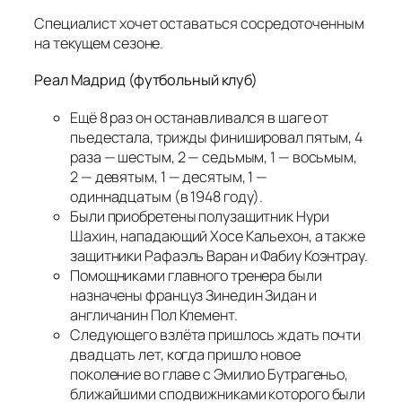
Специалист хочет оставаться сосредоточенным
на текущем сезоне.
Реал Мадрид (футбольный клуб)
Ещё 8 раз он останавливался в шаге от
пьедестала, трижды финишировал пятым, 4
раза — шестым, 2 — седьмым, 1 — восьмым,
2 — девятым, 1 — десятым, 1 —
одиннадцатым (в 1948 году).
Были приобретены полузащитник Нури
Шахин, нападающий Хосе Кальехон, а также
защитники Рафаэль Варан и Фабиу Коэнтрау.
Помощниками главного тренера были
назначены француз Зинедин Зидан и
англичанин Пол Клемент.
Следующего взлёта пришлось ждать почти
двадцать лет, когда пришло новое
поколение во главе с Эмилио Бутрагеньо,
ближайшими сподвижниками которого были