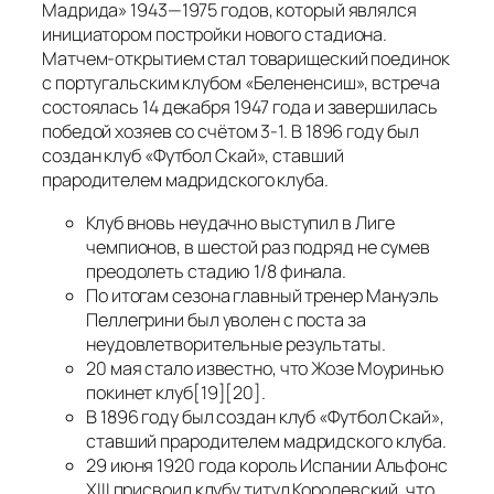
Мадрида» 1943—1975 годов, который являлся
инициатором постройки нового стадиона.
Матчем-открытием стал товарищеский поединок
с португальским клубом «Белененсиш», встреча
состоялась 14 декабря 1947 года и завершилась
победой хозяев со счётом 3-1. В 1896 году был
создан клуб «Футбол Скай», ставший
прародителем мадридского клуба.
Клуб вновь неудачно выступил в Лиге
чемпионов, в шестой раз подряд не сумев
преодолеть стадию 1/8 финала.
По итогам сезона главный тренер Мануэль
Пеллегрини был уволен с поста за
неудовлетворительные результаты.
20 мая стало известно, что Жозе Моуринью
покинет клуб[19][20].
В 1896 году был создан клуб «Футбол Скай»,
ставший прародителем мадридского клуба.
29 июня 1920 года король Испании Альфонс
XIII присвоил клубу титул Королевский, что