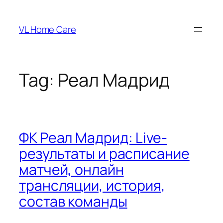
Skip
to
VL Home Care
content
Tag:
Реал Мадрид
ФК Реал Мадрид: Live-
результаты и расписание
матчей, онлайн
трансляции, история,
состав команды