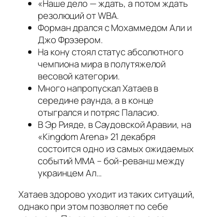
«Наше дело — ждать, а потом ждать
резолюций от WBA.
Форман дрался с Мохаммедом Али и
Джо Фрэзером.
На кону стоял статус абсолютного
чемпиона мира в полутяжелой
весовой категории.
Много напропускал Хатаев в
середине раунда, а в конце
отыгрался и потряс Паласио.
В Эр Рияде, в Саудовской Аравии, на
«Kingdom Arena» 21 декабря
состоится одно из самых ожидаемых
событий ММА – бой-реванш между
украинцем Ал…
Хатаев здорово уходит из таких ситуаций,
однако при этом позволяет по себе