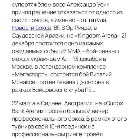
супертяжёлом весе Александр Усик
принял решение отказаться от одного из
своих поясов, а именно – от титула
Новости бокса
IBF. В Эр Рияде, в
Саудовской Аравии, на «Kingdom Arena» 21
декабря состоится одно из самых
ожидаемых событий ММА – бой-реванш
между украинцем Ал… 13 декабря в
Москве, в легендарном комплексе
«Мегаспорт», состоится бой Виталий
Минаков против Кевина Джонсона в
рамках Бойцовского клуба РЕ…
22 марта в Сиднее, Австралия, на «Qudos
Bank Arena» прошёл большой вечер
профессионального бокса. В рамках этого
турнира свой 10-й поединок на
профессиональном ринге провёл