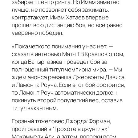
забирает центр ринга. Но Имам заметно
лучше, не позволяет себя зажимать,
контратакует. Имам Хатаев впервые
прошёл всю дистанцию боя, но всё равно
уверенно победил.
«Пока четкого понимания у нас нет, —
сказал в интервью Матч ТВ Кравцов о том,
когда Батыргазиев проведет бой за
полноценный титул чемпиона мира. — Мы
ждем анонса реванша Джервонты Дэвиса
и Ламонта Роуча. Если этот бой состоится,
то Ламонт Роуч автоматически должен
покинуть второй полулегкий вес, оставив
титул вакантным.
Грозный тяжеловес Джордж Форман,
проигравший в “Грохоте в джунглях”
Мохаммеду Али, а затем, вопреки всем