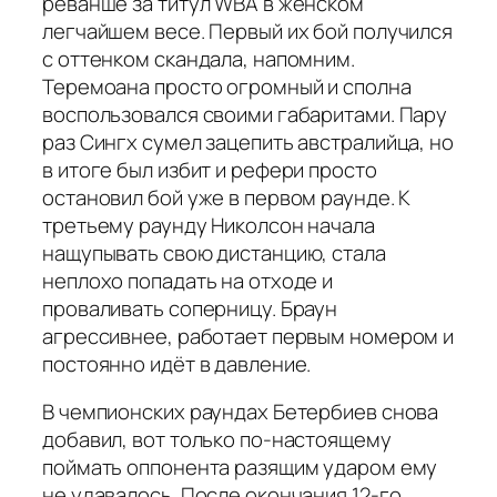
реванше за титул WBA в женском
легчайшем весе. Первый их бой получился
с оттенком скандала, напомним.
Теремоана просто огромный и сполна
воспользовался своими габаритами. Пару
раз Сингх сумел зацепить австралийца, но
в итоге был избит и рефери просто
остановил бой уже в первом раунде. К
третьему раунду Николсон начала
нащупывать свою дистанцию, стала
неплохо попадать на отходе и
проваливать соперницу. Браун
агрессивнее, работает первым номером и
постоянно идёт в давление.
В чемпионских раундах Бетербиев снова
добавил, вот только по-настоящему
поймать оппонента разящим ударом ему
не удавалось. После окончания 12-го