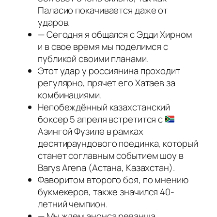
Паласио покачивается даже от
ударов.
— Сегодня я общался с Эдди Хирном
и в свое время мы поделимся с
публикой своими планами.
Этот удар у россиянина проходит
регулярно, прячет его Хатаев за
комбинациями.
Непобеждённый казахстанский
боксер 5 апреля встретится с
Азингой Фузиле в рамках
десятираундового поединка, который
станет соглавным событием шоу в
Barys Arena (Астана, Казахстан).
Фаворитом второго боя, по мнению
букмекеров, также значился 40-
летний чемпион.
— Мы ждем анонса реванша