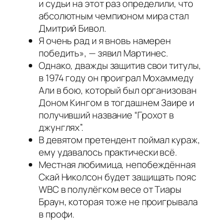
и судьи на этот раз определили, что
абсолютным чемпионом мира стал
Дмитрий Бивол.
Я очень рад и я вновь намерен
победить», — зявил Мартинес.
Однако, дважды защитив свои титулы,
в 1974 году он проиграл Мохаммеду
Али в бою, который был организован
Доном Кингом в тогдашнем Заире и
получивший название “Грохот в
джунглях”.
В девятом претендент поймал кураж,
ему удавалось практически всё.
Местная любимица, непобеждённая
Скай Николсон будет защищать пояс
WBC в полулёгком весе от Тиары
Браун, которая тоже не проигрывала
в профи.