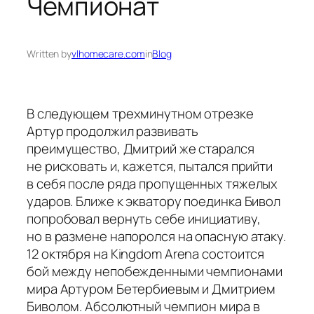
Чемпионат
Written by
vlhomecare.com
in
Blog
В следующем трехминутном отрезке
Артур продолжил развивать
преимущество, Дмитрий же старался
не рисковать и, кажется, пытался прийти
в себя после ряда пропущенных тяжелых
ударов. Ближе к экватору поединка Бивол
попробовал вернуть себе инициативу,
но в размене напоролся на опасную атаку.
12 октября на Kingdom Arena состоится
бой между непобежденными чемпионами
мира Артуром Бетербиевым и Дмитрием
Биволом. Абсолютный чемпион мира в