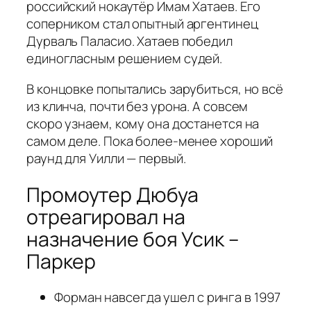
российский нокаутёр Имам Хатаев. Его
соперником стал опытный аргентинец
Дурваль Паласио. Хатаев победил
единогласным решением судей.
В концовке попытались зарубиться, но всё
из клинча, почти без урона. А совсем
скоро узнаем, кому она достанется на
самом деле. Пока более-менее хороший
раунд для Уилли — первый.
Промоутер Дюбуа
отреагировал на
назначение боя Усик –
Паркер
Форман навсегда ушел с ринга в 1997